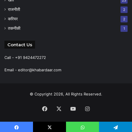
खेल
23
राजनीती
2
करियर
2
तकनीकी
1
Contact Us
Call - +91 9424472272
Email -
editor@khabardaar.com
© Copyright 2026, All Rights Reserved.
Facebook
X
YouTube
Instagram