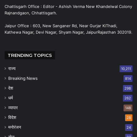
Chattisgarh Office : Editor - Ashish Verma New Khandelwal Colony
Rajnandgaon, Chhattisgarh.
Jaipur Office : 603, New Sanganer Rd, Near Gurjar KiThadi,
Kathewa Nagar, Devi Nagar, Shyam Nagar, JaipurRajasthan 302019.
TRENDING TOPICS
राज्य
10,211
Breaking News
814
देश
298
धर्म
262
व्यापार
148
विदेश
28
मनोरंजन
24