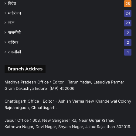
विदेश
28
मनोरंजन
24
खेल
23
राजनीती
2
करियर
2
तकनीकी
1
Branch Addres
Madhya Pradesh Office : Editor - Tarun Yadav, Lasudiya Parmar
Gram Dakachya Indore (MP) 452006
Chattisgarh Office : Editor - Ashish Verma New Khandelwal Colony
Rajnandgaon, Chhattisgarh.
Jaipur Office : 603, New Sanganer Rd, Near Gurjar KiThadi,
Kathewa Nagar, Devi Nagar, Shyam Nagar, JaipurRajasthan 302019.