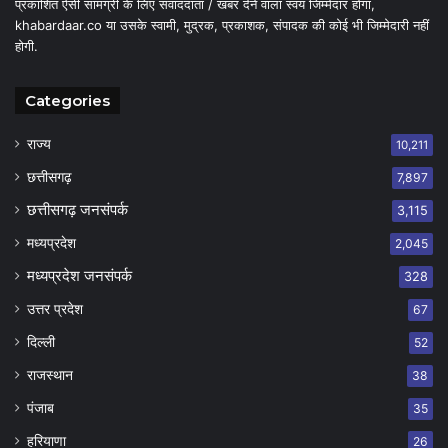
प्रकाशित ऐसी सामग्री के लिए संवाददाता / खबर देने वाला स्वयं जिम्मेदार होगा,
khabardaar.co या उसके स्वामी, मुद्रक, प्रकाशक, संपादक की कोई भी जिम्मेदारी नहीं
होगी.
Categories
राज्य
10,211
छत्तीसगढ़
7,897
छत्तीसगढ़ जनसंपर्क
3,115
मध्यप्रदेश
2,045
मध्यप्रदेश जनसंपर्क
328
उत्तर प्रदेश
67
दिल्ली
52
राजस्थान
38
पंजाब
35
हरियाणा
26