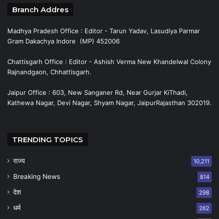
Branch Addres
Madhya Pradesh Office : Editor - Tarun Yadav, Lasudiya Parmar
Gram Dakachya Indore (MP) 452006
Chattisgarh Office : Editor - Ashish Verma New Khandelwal Colony
Rajnandgaon, Chhattisgarh.
Jaipur Office : 603, New Sanganer Rd, Near Gurjar KiThadi,
Kathewa Nagar, Devi Nagar, Shyam Nagar, JaipurRajasthan 302019.
TRENDING TOPICS
राज्य
10,211
Breaking News
814
देश
298
धर्म
262