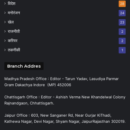
विदेश
28
मनोरंजन
24
खेल
23
राजनीती
2
करियर
2
तकनीकी
1
Branch Addres
Madhya Pradesh Office : Editor - Tarun Yadav, Lasudiya Parmar
Gram Dakachya Indore (MP) 452006
Chattisgarh Office : Editor - Ashish Verma New Khandelwal Colony
Rajnandgaon, Chhattisgarh.
Jaipur Office : 603, New Sanganer Rd, Near Gurjar KiThadi,
Kathewa Nagar, Devi Nagar, Shyam Nagar, JaipurRajasthan 302019.