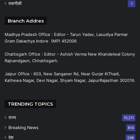
तकनीकी
1
Branch Addres
Madhya Pradesh Office : Editor - Tarun Yadav, Lasudiya Parmar
Gram Dakachya Indore (MP) 452006
Chattisgarh Office : Editor - Ashish Verma New Khandelwal Colony
Rajnandgaon, Chhattisgarh.
Jaipur Office : 603, New Sanganer Rd, Near Gurjar KiThadi,
Kathewa Nagar, Devi Nagar, Shyam Nagar, JaipurRajasthan 302019.
TRENDING TOPICS
राज्य
10,211
Breaking News
814
देश
298