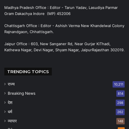
Madhya Pradesh Office : Editor - Tarun Yadav, Lasudiya Parmar
Gram Dakachya Indore (MP) 452006
Chattisgarh Office : Editor - Ashish Verma New Khandelwal Colony
Rajnandgaon, Chhattisgarh.
Jaipur Office : 603, New Sanganer Rd, Near Gurjar KiThadi,
Kathewa Nagar, Devi Nagar, Shyam Nagar, JaipurRajasthan 302019.
TRENDING TOPICS
राज्य
10,211
Breaking News
814
देश
298
धर्म
262
व्यापार
148