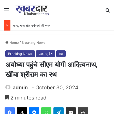
Menu
Se
खाद, बीज और उर्वरकों की समय पर उपलब्धता से किसानों में उत्साह, नैनो डीएपी और नैनो यूरिया बने किसानों के भरोसेमंद कृषि साथी…..
Home
/
Breaking News
Breaking News
उत्तर प्रदेश
देश
अयोध्या पहुंचे सीएम योगी आदित्यनाथ,
खींचा श्रीराम का रथ
admin
October 30, 2024
2 minutes read
Facebook
X
Messenger
WhatsApp
Telegram
Share via Email
Print