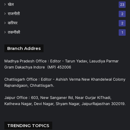
खेल
23
राजनीती
2
करियर
2
तकनीकी
1
Branch Addres
Madhya Pradesh Office : Editor - Tarun Yadav, Lasudiya Parmar
Gram Dakachya Indore (MP) 452006
Chattisgarh Office : Editor - Ashish Verma New Khandelwal Colony
Rajnandgaon, Chhattisgarh.
Jaipur Office : 603, New Sanganer Rd, Near Gurjar KiThadi,
Kathewa Nagar, Devi Nagar, Shyam Nagar, JaipurRajasthan 302019.
TRENDING TOPICS