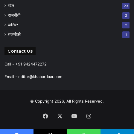
खेल
23
राजनीती
2
करियर
2
तकनीकी
1
Contact Us
Call - +91 9424472272
Email -
editor@khabardaar.com
© Copyright 2026, All Rights Reserved.
Facebook
X
YouTube
Instagram