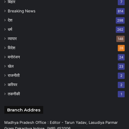
बिहार
7
Breaking News
814
देश
298
धर्म
262
व्यापार
148
विदेश
28
मनोरंजन
24
खेल
23
राजनीती
2
करियर
2
तकनीकी
1
Branch Addres
Madhya Pradesh Office : Editor - Tarun Yadav, Lasudiya Parmar
Gram Dakachya Indore (MP) 452006