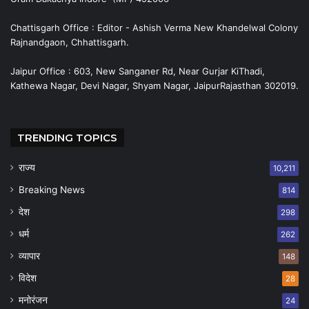
Chattisgarh Office : Editor - Ashish Verma New Khandelwal Colony
Rajnandgaon, Chhattisgarh.
Jaipur Office : 603, New Sanganer Rd, Near Gurjar KiThadi,
Kathewa Nagar, Devi Nagar, Shyam Nagar, JaipurRajasthan 302019.
TRENDING TOPICS
राज्य
10,211
Breaking News
814
देश
298
धर्म
262
व्यापार
148
विदेश
28
मनोरंजन
24