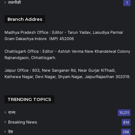
तकनीकी
1
Branch Addres
Madhya Pradesh Office : Editor - Tarun Yadav, Lasudiya Parmar
Gram Dakachya Indore (MP) 452006
Chattisgarh Office : Editor - Ashish Verma New Khandelwal Colony
Rajnandgaon, Chhattisgarh.
Jaipur Office : 603, New Sanganer Rd, Near Gurjar KiThadi,
Kathewa Nagar, Devi Nagar, Shyam Nagar, JaipurRajasthan 302019.
TRENDING TOPICS
राज्य
10,211
Breaking News
814
देश
298