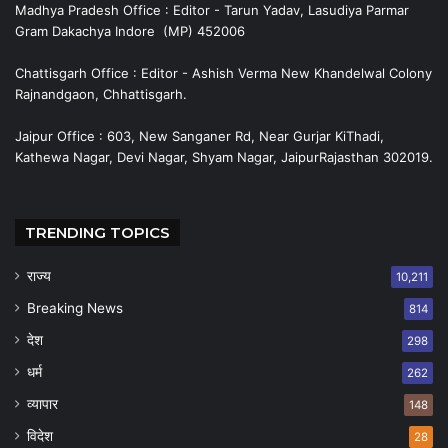
Madhya Pradesh Office : Editor - Tarun Yadav, Lasudiya Parmar
Gram Dakachya Indore (MP) 452006
Chattisgarh Office : Editor - Ashish Verma New Khandelwal Colony
Rajnandgaon, Chhattisgarh.
Jaipur Office : 603, New Sanganer Rd, Near Gurjar KiThadi,
Kathewa Nagar, Devi Nagar, Shyam Nagar, JaipurRajasthan 302019.
TRENDING TOPICS
राज्य
10,211
Breaking News
814
देश
298
धर्म
262
व्यापार
148
विदेश
28