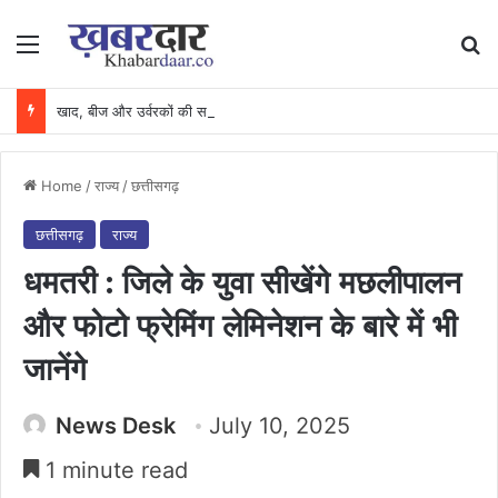
Menu
Se
खाद, बीज और उर्वरकों की समय पर उपलब्धता से किसानों में उत्साह, नैनो डीएपी और नैनो यूरिया बने किसानों के भरोसेमंद कृषि साथी…..
Home
/
राज्य
/
छत्तीसगढ़
छत्तीसगढ़
राज्य
धमतरी : जिले के युवा सीखेंगे मछलीपालन
और फोटो फ्रेमिंग लेमिनेशन के बारे में भी
जानेंगे
News Desk
July 10, 2025
1 minute read