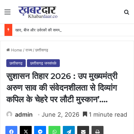
Menu
Se
खाद, बीज और उर्वरकों की समय पर उपलब्धता से किसानों में उत्साह, नैनो डीएपी और नैनो यूरिया बने किसानों के भरोसेमंद कृषि साथी…..
Home
/
राज्य
/
छत्तीसगढ़
छत्तीसगढ़
छत्तीसगढ़ जनसंपर्क
सुशासन तिहार 2026 : उप मुख्यमंत्री
अरुण साव की संवेदनशीलता से दिव्यांग
कपिल के चेहरे पर लौटी मुस्कान’….
admin
June 2, 2026
1 minute read
Facebook
X
Messenger
WhatsApp
Telegram
Share via Email
Print