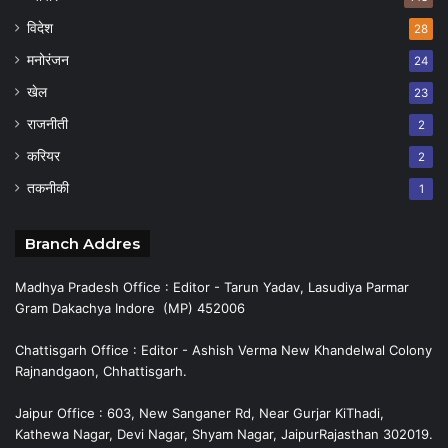
विदेश
28
मनोरंजन
24
खेल
23
राजनीती
2
करियर
2
तकनीकी
1
Branch Addres
Madhya Pradesh Office : Editor - Tarun Yadav, Lasudiya Parmar
Gram Dakachya Indore (MP) 452006
Chattisgarh Office : Editor - Ashish Verma New Khandelwal Colony
Rajnandgaon, Chhattisgarh.
Jaipur Office : 603, New Sanganer Rd, Near Gurjar KiThadi,
Kathewa Nagar, Devi Nagar, Shyam Nagar, JaipurRajasthan 302019.