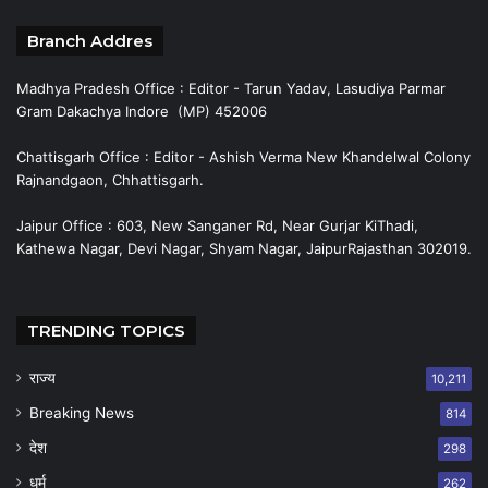
Branch Addres
Madhya Pradesh Office : Editor - Tarun Yadav, Lasudiya Parmar
Gram Dakachya Indore (MP) 452006
Chattisgarh Office : Editor - Ashish Verma New Khandelwal Colony
Rajnandgaon, Chhattisgarh.
Jaipur Office : 603, New Sanganer Rd, Near Gurjar KiThadi,
Kathewa Nagar, Devi Nagar, Shyam Nagar, JaipurRajasthan 302019.
TRENDING TOPICS
राज्य
10,211
Breaking News
814
देश
298
धर्म
262