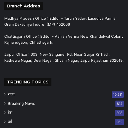
Branch Addres
Madhya Pradesh Office : Editor - Tarun Yadav, Lasudiya Parmar
Gram Dakachya Indore (MP) 452006
Chattisgarh Office : Editor - Ashish Verma New Khandelwal Colony
Rajnandgaon, Chhattisgarh.
Jaipur Office : 603, New Sanganer Rd, Near Gurjar KiThadi,
Kathewa Nagar, Devi Nagar, Shyam Nagar, JaipurRajasthan 302019.
TRENDING TOPICS
राज्य
10,211
Breaking News
814
देश
298
धर्म
262