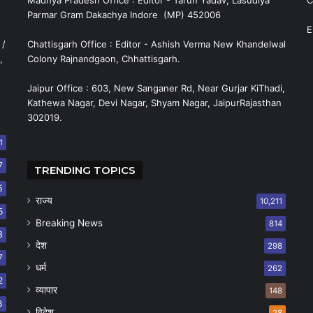
Madhya Pradesh Office : Editor - Tarun Yadav, Lasudiya
C
Parmar Gram Dakachya Indore (MP) 452006
E
 /
Chattisgarh Office : Editor - Ashish Verma New Khandelwal
,
Colony Rajnandgaon, Chhattisgarh.
Jaipur Office : 603, New Sanganer Rd, Near Gurjar KiThadi,
Kathewa Nagar, Devi Nagar, Shyam Nagar, JaipurRajasthan
302019.
1
7
TRENDING TOPICS
5
राज्य
10,211
5
Breaking News
814
8
देश
298
7
धर्म
262
2
व्यापार
148
8
विदेश