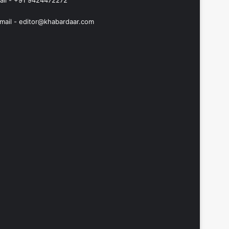
all - +91 9424472272
mail -
editor@khabardaar.com