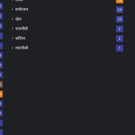
28
5
मनोरंजन
24
6
खेल
23
5
राजनीती
2
8
करियर
2
7
तकनीकी
1
4
8
2
8
8
4
3
2
2