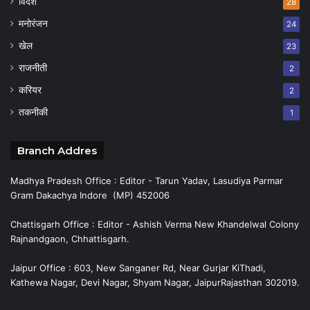
विदेश
28
मनोरंजन
24
खेल
23
राजनीती
2
करियर
2
तकनीकी
1
Branch Addres
Madhya Pradesh Office : Editor - Tarun Yadav, Lasudiya Parmar
Gram Dakachya Indore (MP) 452006
Chattisgarh Office : Editor - Ashish Verma New Khandelwal Colony
Rajnandgaon, Chhattisgarh.
Jaipur Office : 603, New Sanganer Rd, Near Gurjar KiThadi,
Kathewa Nagar, Devi Nagar, Shyam Nagar, JaipurRajasthan 302019.