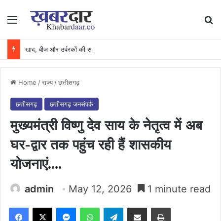
Menu
Se
खाद, बीज और उर्वरकों की समय पर उपलब्धता से किसानों में उत्साह, नैनो डीएपी और नैनो यूरिया बने किसानों के भरोसेमंद कृषि साथी…..
Home
/
राज्य
/
छत्तीसगढ़
छत्तीसगढ़
छत्तीसगढ़ जनसंपर्क
मुख्यमंत्री विष्णु देव साय के नेतृत्व में अब
घर-द्वार तक पहुंच रही हैं शासकीय
योजनाएं….
admin
May 12, 2026
1 minute read
Facebook
X
Messenger
WhatsApp
Telegram
Share via Email
Print