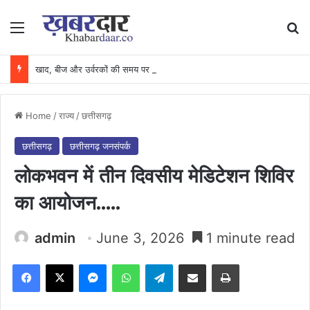
Menu
Se
खाद, बीज और उर्वरकों की समय पर उपलब्धता से किसानों में उत्साह, नैनो डीएपी और नैनो यूरिया बने किसानों के भरोसेमंद कृषि साथी…..
Home
/
राज्य
/
छत्तीसगढ़
छत्तीसगढ़
छत्तीसगढ़ जनसंपर्क
लोकभवन में तीन दिवसीय मेडिटेशन शिविर
का आयोजन…..
admin
June 3, 2026
1 minute read
Facebook
X
Messenger
WhatsApp
Telegram
Share via Email
Print