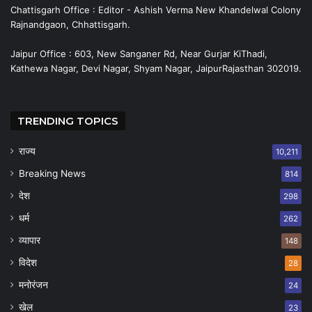
Chattisgarh Office : Editor - Ashish Verma New Khandelwal Colony
Rajnandgaon, Chhattisgarh.
Jaipur Office : 603, New Sanganer Rd, Near Gurjar KiThadi,
Kathewa Nagar, Devi Nagar, Shyam Nagar, JaipurRajasthan 302019.
TRENDING TOPICS
राज्य
10,211
Breaking News
814
देश
298
धर्म
262
व्यापार
148
विदेश
28
मनोरंजन
24
खेल
23