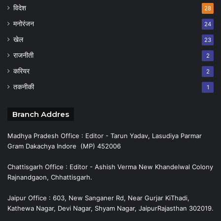
विदेश
28
मनोरंजन
24
खेल
23
राजनीती
2
करियर
2
तकनीकी
1
Branch Addres
Madhya Pradesh Office : Editor - Tarun Yadav, Lasudiya Parmar
Gram Dakachya Indore (MP) 452006
Chattisgarh Office : Editor - Ashish Verma New Khandelwal Colony
Rajnandgaon, Chhattisgarh.
Jaipur Office : 603, New Sanganer Rd, Near Gurjar KiThadi,
Kathewa Nagar, Devi Nagar, Shyam Nagar, JaipurRajasthan 302019.