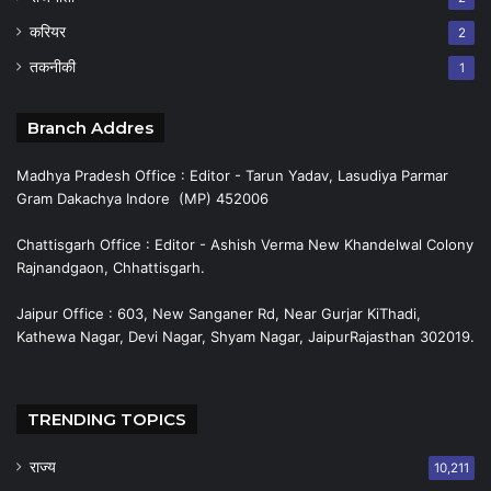
करियर
2
तकनीकी
1
Branch Addres
Madhya Pradesh Office : Editor - Tarun Yadav, Lasudiya Parmar
Gram Dakachya Indore (MP) 452006
Chattisgarh Office : Editor - Ashish Verma New Khandelwal Colony
Rajnandgaon, Chhattisgarh.
Jaipur Office : 603, New Sanganer Rd, Near Gurjar KiThadi,
Kathewa Nagar, Devi Nagar, Shyam Nagar, JaipurRajasthan 302019.
TRENDING TOPICS
राज्य
10,211