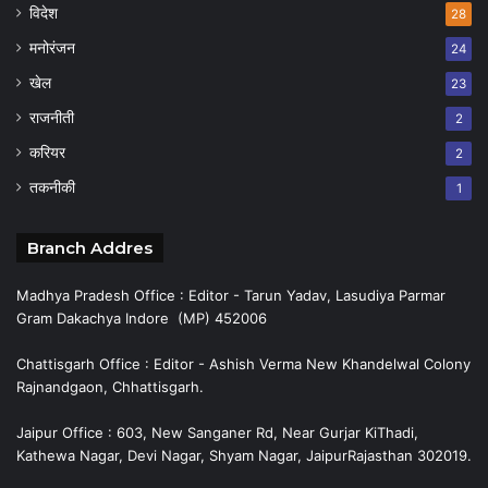
विदेश
28
मनोरंजन
24
खेल
23
राजनीती
2
करियर
2
तकनीकी
1
Branch Addres
Madhya Pradesh Office : Editor - Tarun Yadav, Lasudiya Parmar
Gram Dakachya Indore (MP) 452006
Chattisgarh Office : Editor - Ashish Verma New Khandelwal Colony
Rajnandgaon, Chhattisgarh.
Jaipur Office : 603, New Sanganer Rd, Near Gurjar KiThadi,
Kathewa Nagar, Devi Nagar, Shyam Nagar, JaipurRajasthan 302019.