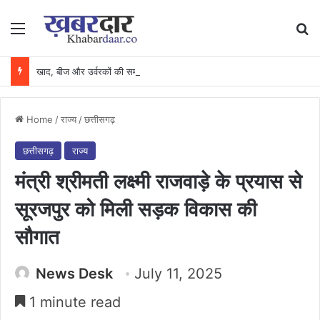
Menu
Se
खाद, बीज और उर्वरकों की समय पर उपलब्धता से किसानों में उत्साह, नैनो डीएपी और नैनो यूरिया बने किसानों के भरोसेमंद कृषि साथी…..
Home
/
राज्य
/
छत्तीसगढ़
छत्तीसगढ़
राज्य
मंत्री श्रीमती लक्ष्मी राजवाड़े के प्रयास से
सूरजपुर को मिली सड़क विकास की
सौगात
News Desk
July 11, 2025
1 minute read