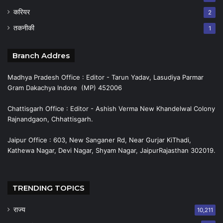
करियर
2
तकनीकी
1
Branch Addres
Madhya Pradesh Office : Editor - Tarun Yadav, Lasudiya Parmar
Gram Dakachya Indore (MP) 452006
Chattisgarh Office : Editor - Ashish Verma New Khandelwal Colony
Rajnandgaon, Chhattisgarh.
Jaipur Office : 603, New Sanganer Rd, Near Gurjar KiThadi,
Kathewa Nagar, Devi Nagar, Shyam Nagar, JaipurRajasthan 302019.
TRENDING TOPICS
राज्य
10,211