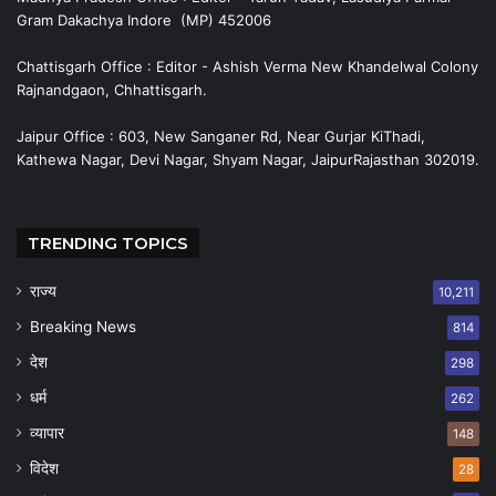
Gram Dakachya Indore (MP) 452006
Chattisgarh Office : Editor - Ashish Verma New Khandelwal Colony
Rajnandgaon, Chhattisgarh.
Jaipur Office : 603, New Sanganer Rd, Near Gurjar KiThadi,
Kathewa Nagar, Devi Nagar, Shyam Nagar, JaipurRajasthan 302019.
TRENDING TOPICS
राज्य
10,211
Breaking News
814
देश
298
धर्म
262
व्यापार
148
विदेश
28