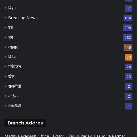
बिहार
7
Breaking News
814
देश
298
धर्म
262
व्यापार
148
विदेश
28
मनोरंजन
24
खेल
23
राजनीती
2
करियर
2
तकनीकी
1
Branch Addres
Madhya Pradesh Office : Editor - Tarun Yadav, Lasudiya Parmar