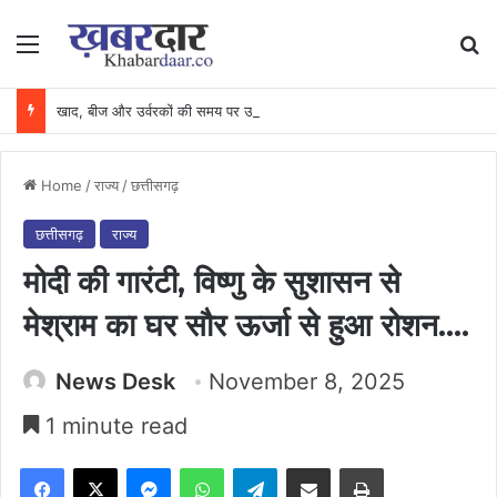
Menu
Se
खाद, बीज और उर्वरकों की समय पर उपलब्धता से किसानों में उत्साह, नैनो डीएपी और नैनो यूरिया बने किसानों के भरोसेमंद कृषि साथी…..
Home
/
राज्य
/
छत्तीसगढ़
छत्तीसगढ़
राज्य
मोदी की गारंटी, विष्णु के सुशासन से
मेश्राम का घर सौर ऊर्जा से हुआ रोशन….
News Desk
November 8, 2025
1 minute read
Facebook
X
Messenger
WhatsApp
Telegram
Share via Email
Print