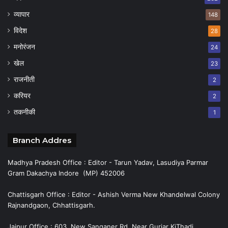
व्यापार
148
विदेश
28
मनोरंजन
24
खेल
23
राजनीती
2
करियर
2
तकनीकी
1
Branch Addres
Madhya Pradesh Office : Editor - Tarun Yadav, Lasudiya Parmar
Gram Dakachya Indore (MP) 452006
Chattisgarh Office : Editor - Ashish Verma New Khandelwal Colony
Rajnandgaon, Chhattisgarh.
Jaipur Office : 603, New Sanganer Rd, Near Gurjar KiThadi,