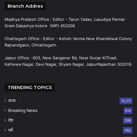
Branch Addres
Madhya Pradesh Office : Editor - Tarun Yadav, Lasudiya Parmar
Gram Dakachya Indore (MP) 452006
Chattisgarh Office : Editor - Ashish Verma New Khandelwal Colony
Rajnandgaon, Chhattisgarh.
Jaipur Office : 603, New Sanganer Rd, Near Gurjar KiThadi,
Kathewa Nagar, Devi Nagar, Shyam Nagar, JaipurRajasthan 302019.
TRENDING TOPICS
राज्य
10,211
Breaking News
814
देश
298
धर्म
262