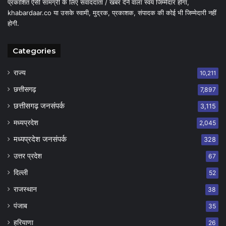
प्रकाशित ऐसी सामग्री के लिए संवाददाता / खबर देने वाला स्वयं जिम्मेदार होगा,
khabardaar.co या उसके स्वामी, मुद्रक, प्रकाशक, संपादक की कोई भी जिम्मेदारी नहीं
होगी.
Categories
राज्य
10,211
छत्तीसगढ़
7,897
छत्तीसगढ़ जनसंपर्क
3,115
मध्यप्रदेश
2,045
मध्यप्रदेश जनसंपर्क
328
उत्तर प्रदेश
67
दिल्ली
52
राजस्थान
38
पंजाब
35
हरियाणा
26