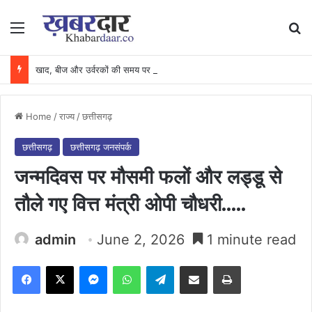
Menu
Se
खाद, बीज और उर्वरकों की समय पर उपलब्धता से किसानों में उत्साह, नैनो डीएपी और नैनो यूरिया बने किसानों के भरोसेमंद कृषि साथी…..
Home
/
राज्य
/
छत्तीसगढ़
छत्तीसगढ़
छत्तीसगढ़ जनसंपर्क
जन्मदिवस पर मौसमी फलों और लड्डू से
तौले गए वित्त मंत्री ओपी चौधरी…..
admin
June 2, 2026
1 minute read
Facebook
X
Messenger
WhatsApp
Telegram
Share via Email
Print