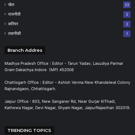
खेल
23
राजनीती
2
करियर
2
तकनीकी
1
Branch Addres
Madhya Pradesh Office : Editor - Tarun Yadav, Lasudiya Parmar
Gram Dakachya Indore (MP) 452006
Chattisgarh Office : Editor - Ashish Verma New Khandelwal Colony
Rajnandgaon, Chhattisgarh.
Jaipur Office : 603, New Sanganer Rd, Near Gurjar KiThadi,
Kathewa Nagar, Devi Nagar, Shyam Nagar, JaipurRajasthan 302019.
TRENDING TOPICS