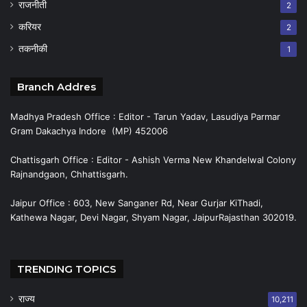
राजनीती
2
करियर
2
तकनीकी
1
Branch Addres
Madhya Pradesh Office : Editor - Tarun Yadav, Lasudiya Parmar
Gram Dakachya Indore (MP) 452006
Chattisgarh Office : Editor - Ashish Verma New Khandelwal Colony
Rajnandgaon, Chhattisgarh.
Jaipur Office : 603, New Sanganer Rd, Near Gurjar KiThadi,
Kathewa Nagar, Devi Nagar, Shyam Nagar, JaipurRajasthan 302019.
TRENDING TOPICS
राज्य
10,211