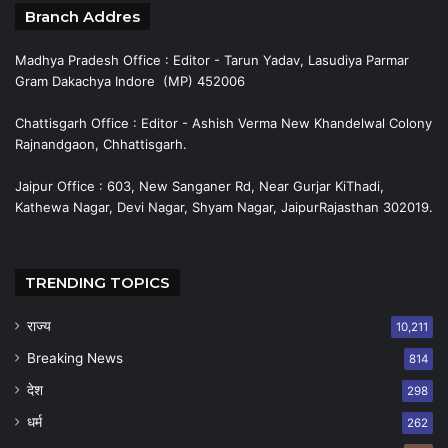
Branch Addres
Madhya Pradesh Office : Editor - Tarun Yadav, Lasudiya Parmar
Gram Dakachya Indore (MP) 452006
Chattisgarh Office : Editor - Ashish Verma New Khandelwal Colony
Rajnandgaon, Chhattisgarh.
Jaipur Office : 603, New Sanganer Rd, Near Gurjar KiThadi,
Kathewa Nagar, Devi Nagar, Shyam Nagar, JaipurRajasthan 302019.
TRENDING TOPICS
राज्य
10,211
Breaking News
814
देश
298
धर्म
262