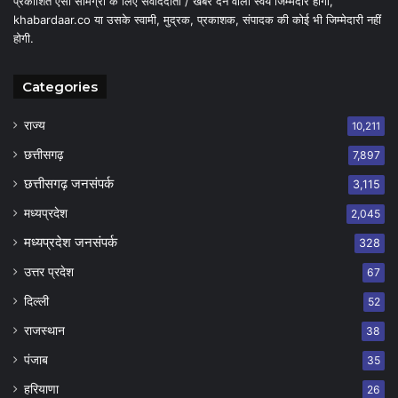
प्रकाशित ऐसी सामग्री के लिए संवाददाता / खबर देने वाला स्वयं जिम्मेदार होगा,
khabardaar.co या उसके स्वामी, मुद्रक, प्रकाशक, संपादक की कोई भी जिम्मेदारी नहीं
होगी.
Categories
राज्य
10,211
छत्तीसगढ़
7,897
छत्तीसगढ़ जनसंपर्क
3,115
मध्यप्रदेश
2,045
मध्यप्रदेश जनसंपर्क
328
उत्तर प्रदेश
67
दिल्ली
52
राजस्थान
38
पंजाब
35
हरियाणा
26