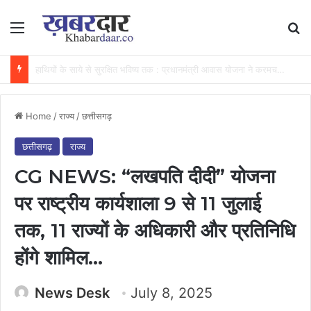
Menu
Se
मनरेगा की आजीविका डबरियां बन रहीं ग्रामीण समृद्धि का आधार, जल संरक्षण, मछली पालन और सिंचाई से किसानों की बढ़ रही आय, सरगुजा के किसान देवानंद बने सफलता की मिसाल…..
Home
/
राज्य
/
छत्तीसगढ़
छत्तीसगढ़
राज्य
CG NEWS: “लखपति दीदी” योजना
पर राष्ट्रीय कार्यशाला 9 से 11 जुलाई
तक, 11 राज्यों के अधिकारी और प्रतिनिधि
होंगे शामिल…
News Desk
July 8, 2025