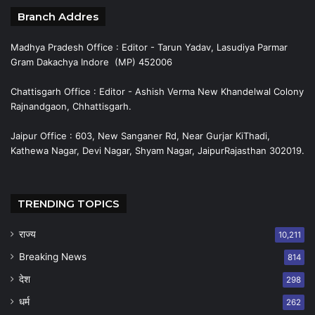
Branch Addres
Madhya Pradesh Office : Editor - Tarun Yadav, Lasudiya Parmar
Gram Dakachya Indore (MP) 452006
Chattisgarh Office : Editor - Ashish Verma New Khandelwal Colony
Rajnandgaon, Chhattisgarh.
Jaipur Office : 603, New Sanganer Rd, Near Gurjar KiThadi,
Kathewa Nagar, Devi Nagar, Shyam Nagar, JaipurRajasthan 302019.
TRENDING TOPICS
राज्य
10,211
Breaking News
814
देश
298
धर्म
262