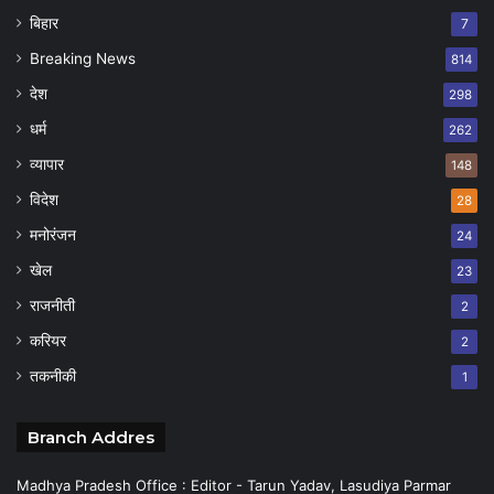
बिहार
7
Breaking News
814
देश
298
धर्म
262
व्यापार
148
विदेश
28
मनोरंजन
24
खेल
23
राजनीती
2
करियर
2
तकनीकी
1
Branch Addres
Madhya Pradesh Office : Editor - Tarun Yadav, Lasudiya Parmar