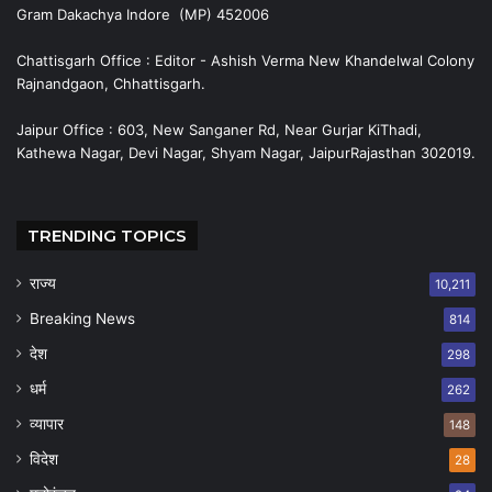
Gram Dakachya Indore (MP) 452006
Chattisgarh Office : Editor - Ashish Verma New Khandelwal Colony
Rajnandgaon, Chhattisgarh.
Jaipur Office : 603, New Sanganer Rd, Near Gurjar KiThadi,
Kathewa Nagar, Devi Nagar, Shyam Nagar, JaipurRajasthan 302019.
TRENDING TOPICS
राज्य
10,211
Breaking News
814
देश
298
धर्म
262
व्यापार
148
विदेश
28