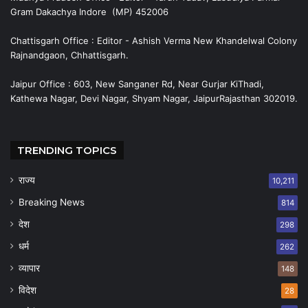
Gram Dakachya Indore (MP) 452006
Chattisgarh Office : Editor - Ashish Verma New Khandelwal Colony
Rajnandgaon, Chhattisgarh.
Jaipur Office : 603, New Sanganer Rd, Near Gurjar KiThadi,
Kathewa Nagar, Devi Nagar, Shyam Nagar, JaipurRajasthan 302019.
TRENDING TOPICS
राज्य
10,211
Breaking News
814
देश
298
धर्म
262
व्यापार
148
विदेश
28