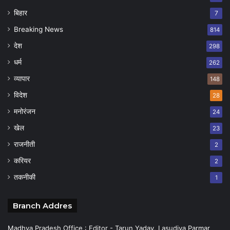
बिहार
7
Breaking News
814
देश
298
धर्म
262
व्यापार
148
विदेश
28
मनोरंजन
24
खेल
23
राजनीती
2
करियर
2
तकनीकी
1
Branch Addres
Madhya Pradesh Office : Editor - Tarun Yadav, Lasudiya Parmar