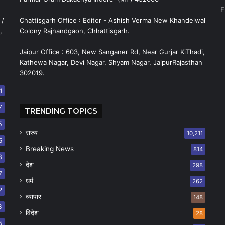
E
 /
Chattisgarh Office : Editor - Ashish Verma New Khandelwal
,
Colony Rajnandgaon, Chhattisgarh.
Jaipur Office : 603, New Sanganer Rd, Near Gurjar KiThadi,
Kathewa Nagar, Devi Nagar, Shyam Nagar, JaipurRajasthan
302019.
1
7
TRENDING TOPICS
5
राज्य
10,211
5
Breaking News
814
8
देश
298
7
धर्म
262
2
व्यापार
148
8
विदेश
28
5