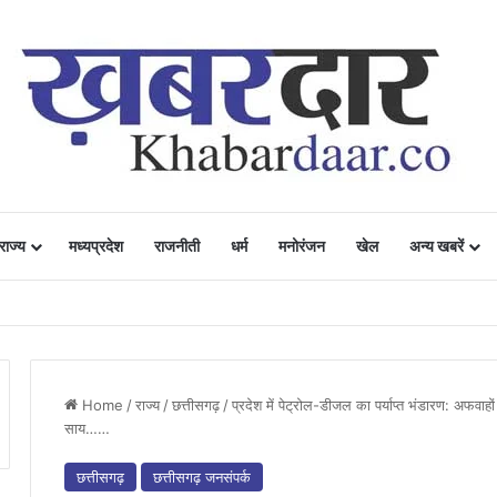
राज्य
मध्यप्रदेश
राजनीती
धर्म
मनोरंजन
खेल
अन्य खबरें
ं में उत्साह, नैनो डीएपी और नैनो यूरिया बने किसानों के भरोसेमंद कृषि साथी…..
Home
/
राज्य
/
छत्तीसगढ़
/
प्रदेश में पेट्रोल-डीजल का पर्याप्त भंडारण: अफवाहों 
साय……
छत्तीसगढ़
छत्तीसगढ़ जनसंपर्क