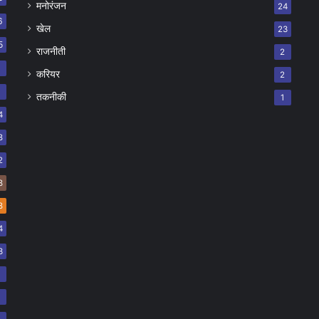
मनोरंजन
24
6
खेल
23
5
राजनीती
2
8
करियर
2
7
तकनीकी
1
4
8
2
8
8
4
3
2
2