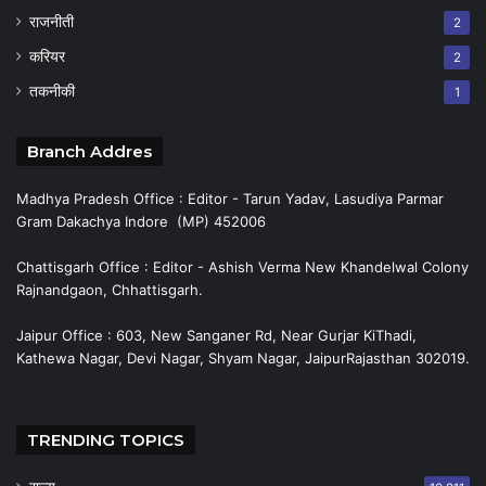
राजनीती
2
करियर
2
तकनीकी
1
Branch Addres
Madhya Pradesh Office : Editor - Tarun Yadav, Lasudiya Parmar
Gram Dakachya Indore (MP) 452006
Chattisgarh Office : Editor - Ashish Verma New Khandelwal Colony
Rajnandgaon, Chhattisgarh.
Jaipur Office : 603, New Sanganer Rd, Near Gurjar KiThadi,
Kathewa Nagar, Devi Nagar, Shyam Nagar, JaipurRajasthan 302019.
TRENDING TOPICS