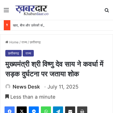
Menu
Se
खाद, बीज और उर्वरकों की समय पर उपलब्धता से किसानों में उत्साह, नैनो डीएपी और नैनो यूरिया बने किसानों के भरोसेमंद कृषि साथी…..
Home
/
राज्य
/
छत्तीसगढ़
छत्तीसगढ़
राज्य
मुख्यमंत्री श्री विष्णु देव साय ने कवर्धा में
सड़क दुर्घटना पर जताया शोक
News Desk
July 11, 2025
Less than a minute
Facebook
X
Messenger
WhatsApp
Telegram
Share via Email
Print