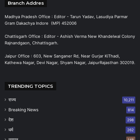
Branch Addres
Madhya Pradesh Office : Editor - Tarun Yadav, Lasudiya Parmar
Gram Dakachya Indore (MP) 452006
Chattisgarh Office : Editor - Ashish Verma New Khandelwal Colony
Rajnandgaon, Chhattisgarh.
Jaipur Office : 603, New Sanganer Rd, Near Gurjar KiThadi,
Kathewa Nagar, Devi Nagar, Shyam Nagar, JaipurRajasthan 302019.
TRENDING TOPICS
राज्य
10,211
Breaking News
814
देश
298
धर्म
262
व्यापार
148