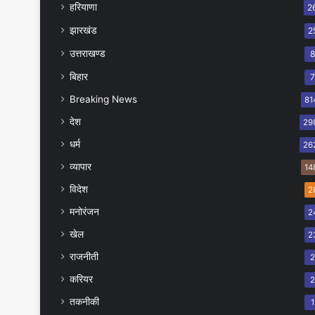
हरियाणा
2
झारखंड
2
उत्तराखण्ड
बिहार
Breaking News
81
देश
29
धर्म
26
व्यापार
14
विदेश
2
मनोरंजन
2
खेल
2
राजनीती
करियर
तकनीकी
1