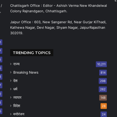
E
 /
Chattisgarh Office : Editor - Ashish Verma New Khandelwal
,
Colony Rajnandgaon, Chhattisgarh.
Jaipur Office : 603, New Sanganer Rd, Near Gurjar KiThadi,
Kathewa Nagar, Devi Nagar, Shyam Nagar, JaipurRajasthan
302019.
1
7
TRENDING TOPICS
5
राज्य
10,211
5
Breaking News
814
8
देश
298
7
धर्म
262
2
व्यापार
148
8
विदेश
28
5
मनोरंजन
24