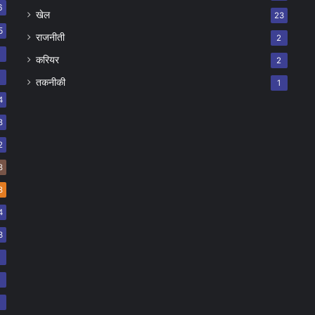
6
खेल
23
5
राजनीती
2
8
करियर
2
7
तकनीकी
1
4
8
2
8
8
4
3
2
2