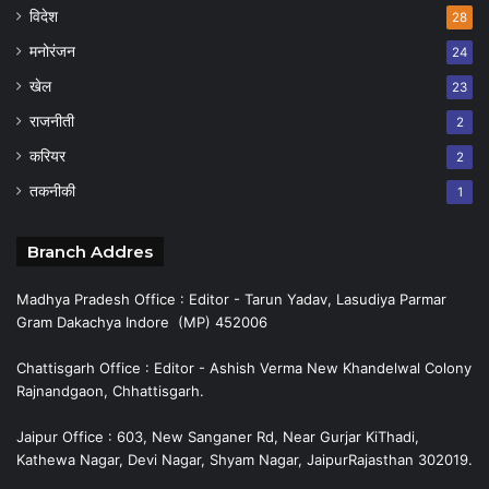
विदेश
28
मनोरंजन
24
खेल
23
राजनीती
2
करियर
2
तकनीकी
1
Branch Addres
Madhya Pradesh Office : Editor - Tarun Yadav, Lasudiya Parmar
Gram Dakachya Indore (MP) 452006
Chattisgarh Office : Editor - Ashish Verma New Khandelwal Colony
Rajnandgaon, Chhattisgarh.
Jaipur Office : 603, New Sanganer Rd, Near Gurjar KiThadi,
Kathewa Nagar, Devi Nagar, Shyam Nagar, JaipurRajasthan 302019.