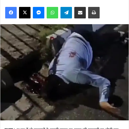
Facebook
X
Messenger
WhatsApp
Telegram
Share via Email
Print