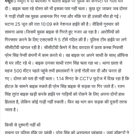
मथुरा।
मथुरा में दो बदमाशों ने चलती बाइक पर युवक की कनपटी पर गोली मार
दी। बाइक चला रहे दोस्त को भी इसका पता नहीं चला। कुछ दूर जाकर जब दोस्त
ने गाड़ी रोकी तब युवक अचानक गिर गया और मौके पर ही उसकी मौत हो गई।
घटना 25 जून की रात 10:09 बजे नेशनल हाईवे की है। वीडियो गुरुवार को
सामना आया।जिसमें युवक बाइक से गिरते हुए नजर आ रहा है। आरोपियों को
गिरफ्तार करने के लिए एसएसपी ने 5 टीमें गठित की हैं। पुलिस टीम हाईवे पर लगे
सीसीटीवी खंगाल रही है। सीसीटीवी कैमरे में कैद वारदात में छाता कस्बा निवासी
प्रेम सिंह पेप्सी कंपनी में काम करते थे। वह बाइक पर अपने साथी के साथ् ऑफिस
से घर लौट रहे थे। बाइक उनका साथी रतन सिंह चला रहा था। थाना छाता से
महज 500 मीटर पहले पहुंचे तभी हमलावरों ने उन्हें गोली मार दी और फरार हो
गए। दोस्त को पता ही नहीं चला। 1.14 मिनट के CCTV फुटेज में दिख रहा है कि
होटल के सामने बाइक रुकते ही प्रेम सिंह बाइक से सड़क पर गिर जाते हैं। रतन
सिंह तुरंत बाइक खड़ी करके हाईवे पर गाड़ियों को रोकने के लिए अपना दोनों हाथ
हिलाता है, लेकिन कोई गाड़ी नहीं रुकती। फिर वह भाग कर सड़क की दूसरी तरफ
जाता है।
किसी से दुश्मनी नहीं थी
सूचना पर पुलिस मौके पर पहुंची। प्रेम सिंह को अस्पताल पहुंचाया। जहां डॉक्टरों ने