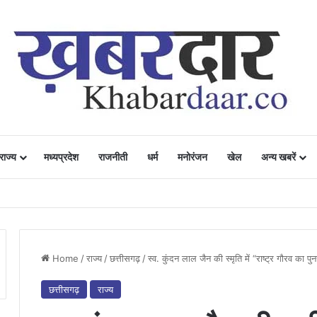
राज्य
मध्यप्रदेश
राजनीती
धर्म
मनोरंजन
खेल
अन्य खबरें
ं में उत्साह, नैनो डीएपी और नैनो यूरिया बने किसानों के भरोसेमंद कृषि साथी…..
Home
/
राज्य
/
छत्तीसगढ़
/
स्व. कुंदन लाल जैन की स्मृति में “राष्ट्र गौरव का 
छत्तीसगढ़
राज्य