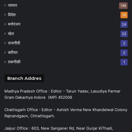
व्यापार
148
विदेश
28
मनोरंजन
24
खेल
23
राजनीती
2
करियर
2
तकनीकी
1
Branch Addres
Madhya Pradesh Office : Editor - Tarun Yadav, Lasudiya Parmar
Gram Dakachya Indore (MP) 452006
Chattisgarh Office : Editor - Ashish Verma New Khandelwal Colony
Rajnandgaon, Chhattisgarh.
Jaipur Office : 603, New Sanganer Rd, Near Gurjar KiThadi,