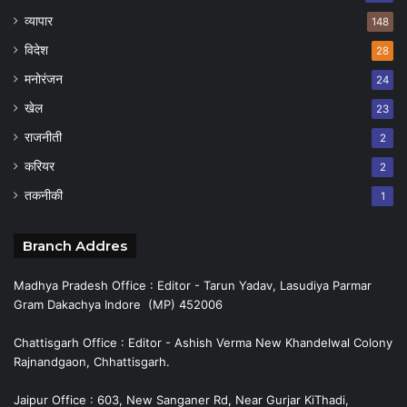
व्यापार
148
विदेश
28
मनोरंजन
24
खेल
23
राजनीती
2
करियर
2
तकनीकी
1
Branch Addres
Madhya Pradesh Office : Editor - Tarun Yadav, Lasudiya Parmar
Gram Dakachya Indore (MP) 452006
Chattisgarh Office : Editor - Ashish Verma New Khandelwal Colony
Rajnandgaon, Chhattisgarh.
Jaipur Office : 603, New Sanganer Rd, Near Gurjar KiThadi,