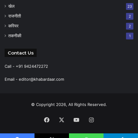
खेल
23
राजनीती
2
करियर
2
तकनीकी
1
Contact Us
Call - +91 9424472272
Email -
editor@khabardaar.com
© Copyright 2026, All Rights Reserved.
Facebook
X
YouTube
Instagram