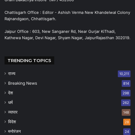
Chattisgarh Office : Editor - Ashish Verma New Khandelwal Colony
Rajnandgaon, Chhattisgarh.
Jaipur Office : 603, New Sanganer Rd, Near Gurjar KiThadi,
Kathewa Nagar, Devi Nagar, Shyam Nagar, JaipurRajasthan 302019.
TRENDING TOPICS
राज्य
10,211
Breaking News
814
देश
298
धर्म
262
व्यापार
148
विदेश
28
मनोरंजन
24