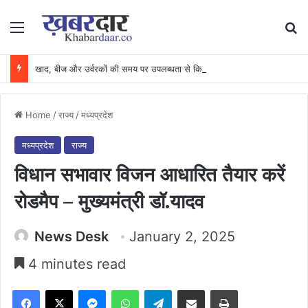
Menu
Se
खाद, बीज और उर्वरकों की समय पर उपलब्धता से किसानों में उत्साह, नैनो डीएपी और नैनो यूरिया बने किसानों के भरोसेमंद कृषि साथी…..
Home
/
राज्य
/
मध्यप्रदेश
मध्यप्रदेश
राज्य
विधान सभावार विजन आधारित तैयार करें
रोडमैप – मुख्यमंत्री डॉ.यादव
News Desk
January 2, 2025
4 minutes read
Facebook
X
Messenger
WhatsApp
Telegram
Share via Email
Print