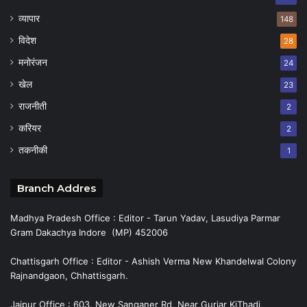
व्यापार
148
विदेश
28
मनोरंजन
24
खेल
23
राजनीती
2
करियर
2
तकनीकी
1
Branch Addres
Madhya Pradesh Office : Editor - Tarun Yadav, Lasudiya Parmar
Gram Dakachya Indore (MP) 452006
Chattisgarh Office : Editor - Ashish Verma New Khandelwal Colony
Rajnandgaon, Chhattisgarh.
Jaipur Office : 603, New Sanganer Rd, Near Gurjar KiThadi,