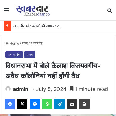
Menu
Se
खाद, बीज और उर्वरकों की समय पर उपलब्धता से किसानों में उत्साह, नैनो डीएपी और नैनो यूरिया बने किसानों के भरोसेमंद कृषि साथी…..
Home
/
राज्य
/
मध्यप्रदेश
मध्यप्रदेश
राज्य
विधानसभा में बोले कैलाश विजयवर्गीय-
अवैध कॉलोनियां नहीं होंगी वैध
admin
July 5, 2024
1 minute read
Facebook
X
Messenger
WhatsApp
Telegram
Share via Email
Print