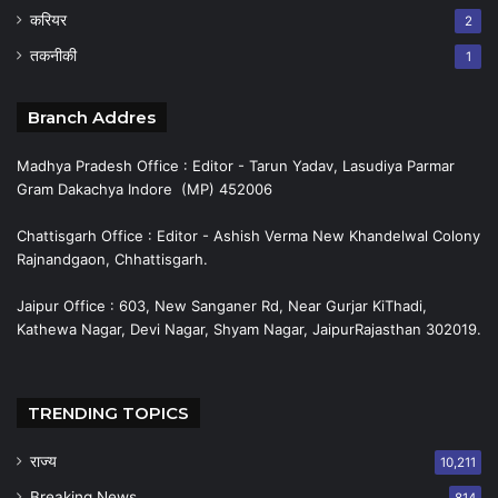
करियर
2
तकनीकी
1
Branch Addres
Madhya Pradesh Office : Editor - Tarun Yadav, Lasudiya Parmar
Gram Dakachya Indore (MP) 452006
Chattisgarh Office : Editor - Ashish Verma New Khandelwal Colony
Rajnandgaon, Chhattisgarh.
Jaipur Office : 603, New Sanganer Rd, Near Gurjar KiThadi,
Kathewa Nagar, Devi Nagar, Shyam Nagar, JaipurRajasthan 302019.
TRENDING TOPICS
राज्य
10,211
Breaking News