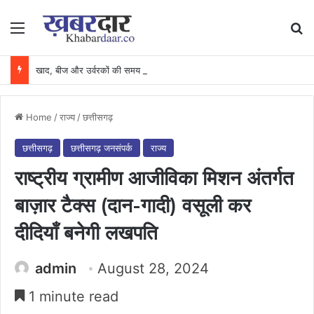
Menu
Se
खाद, बीज और उर्वरकों की समय पर उपलब्धता से किसानों में उत्साह, नैनो डीएपी और नैनो यूरिया बने किसानों के भरोसेमंद कृषि साथी…..
Home
/
राज्य
/
छत्तीसगढ़
छत्तीसगढ़
छत्तीसगढ़ जनसंपर्क
राज्य
राष्ट्रीय ग्रामीण आजीविका मिशन अंतर्गत
बाज़ार टैक्स (दान-गादी) वसूली कर
दीदियाँ बनेगी लखपति
admin
August 28, 2024
1 minute read