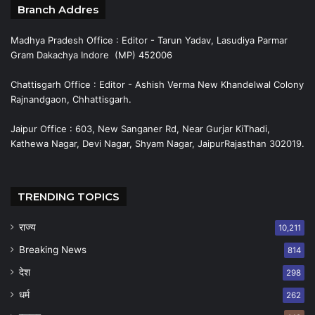
Branch Addres
Madhya Pradesh Office : Editor - Tarun Yadav, Lasudiya Parmar
Gram Dakachya Indore (MP) 452006
Chattisgarh Office : Editor - Ashish Verma New Khandelwal Colony
Rajnandgaon, Chhattisgarh.
Jaipur Office : 603, New Sanganer Rd, Near Gurjar KiThadi,
Kathewa Nagar, Devi Nagar, Shyam Nagar, JaipurRajasthan 302019.
TRENDING TOPICS
राज्य
10,211
Breaking News
814
देश
298
धर्म
262