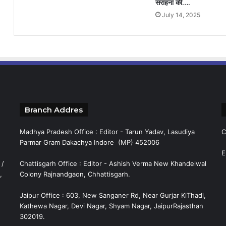
सराहना की….
July 14, 2025
Branch Addres
Madhya Pradesh Office : Editor - Tarun Yadav, Lasudiya
C
Parmar Gram Dakachya Indore (MP) 452006
E
 /
Chattisgarh Office : Editor - Ashish Verma New Khandelwal
,
Colony Rajnandgaon, Chhattisgarh.
Jaipur Office : 603, New Sanganer Rd, Near Gurjar KiThadi,
Kathewa Nagar, Devi Nagar, Shyam Nagar, JaipurRajasthan
302019.