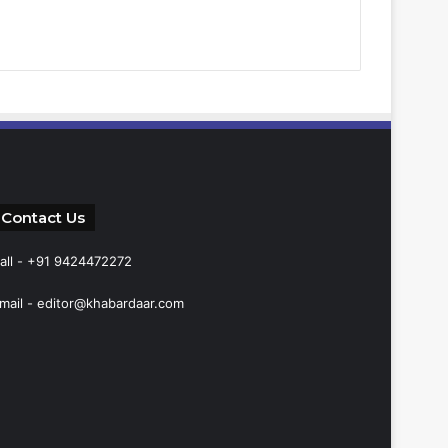
Contact Us
all - +91 9424472272
mail -
editor@khabardaar.com