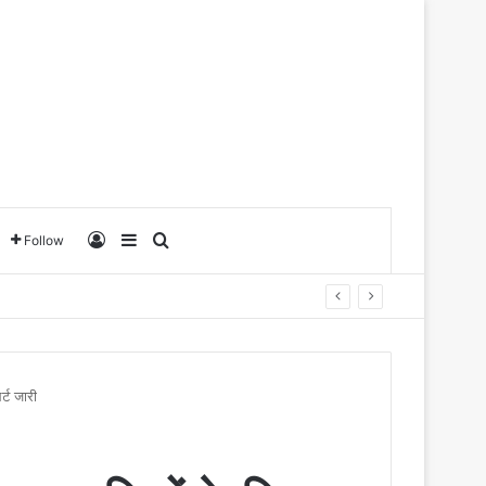
Log In
Sidebar
Search for
Follow
्ट जारी