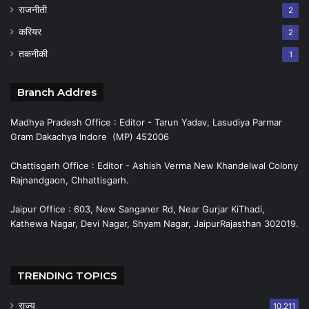
राजनीती
2
करियर
2
तकनीकी
1
Branch Addres
Madhya Pradesh Office : Editor - Tarun Yadav, Lasudiya Parmar
Gram Dakachya Indore (MP) 452006
Chattisgarh Office : Editor - Ashish Verma New Khandelwal Colony
Rajnandgaon, Chhattisgarh.
Jaipur Office : 603, New Sanganer Rd, Near Gurjar KiThadi,
Kathewa Nagar, Devi Nagar, Shyam Nagar, JaipurRajasthan 302019.
TRENDING TOPICS
राज्य
10,211