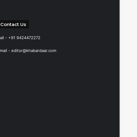
Contact Us
all - +91 9424472272
mail -
editor@khabardaar.com