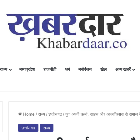
राज्य
मध्यप्रदेश
राजनीती
धर्म
मनोरंजन
खेल
अन्य खबरें
ं में उत्साह, नैनो डीएपी और नैनो यूरिया बने किसानों के भरोसेमंद कृषि साथी…..
Home
/
राज्य
/
छत्तीसगढ़
/
युवा अपनी ऊर्जा, साहस और आत्मविश्वास से समाज के
छत्तीसगढ़
राज्य