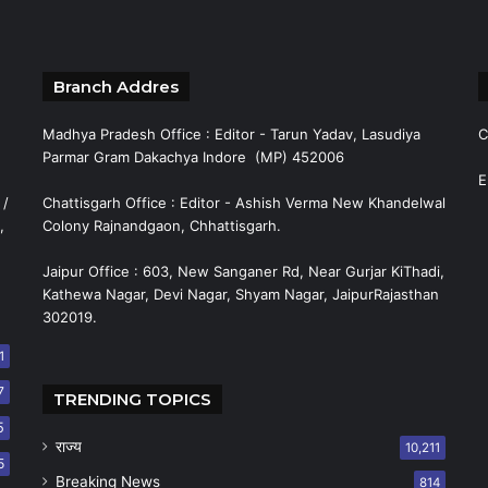
Branch Addres
Madhya Pradesh Office : Editor - Tarun Yadav, Lasudiya
C
Parmar Gram Dakachya Indore (MP) 452006
E
 /
Chattisgarh Office : Editor - Ashish Verma New Khandelwal
,
Colony Rajnandgaon, Chhattisgarh.
Jaipur Office : 603, New Sanganer Rd, Near Gurjar KiThadi,
Kathewa Nagar, Devi Nagar, Shyam Nagar, JaipurRajasthan
302019.
1
7
TRENDING TOPICS
5
राज्य
10,211
5
Breaking News
814