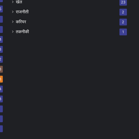
खेल
23
5
राजनीती
2
8
करियर
2
7
तकनीकी
1
4
8
2
8
8
4
3
2
2