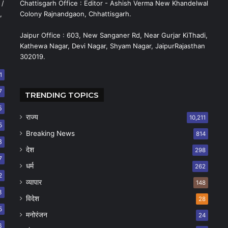
 /
Chattisgarh Office : Editor - Ashish Verma New Khandelwal
,
Colony Rajnandgaon, Chhattisgarh.
Jaipur Office : 603, New Sanganer Rd, Near Gurjar KiThadi,
Kathewa Nagar, Devi Nagar, Shyam Nagar, JaipurRajasthan
302019.
1
7
TRENDING TOPICS
5
राज्य
10,211
5
Breaking News
814
8
देश
298
7
धर्म
262
2
व्यापार
148
8
विदेश
28
5
मनोरंजन
24
6