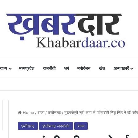
राज्य
मध्यप्रदेश
राजनीती
धर्म
मनोरंजन
खेल
अन्य खबरें
ं में उत्साह, नैनो डीएपी और नैनो यूरिया बने किसानों के भरोसेमंद कृषि साथी…..
Home
/
राज्य
/
छत्तीसगढ़
/
मुख्यमंत्री श्री साय से पर्वतारोही निशु सिंह ने की स
छत्तीसगढ़
छत्तीसगढ़ जनसंपर्क
राज्य