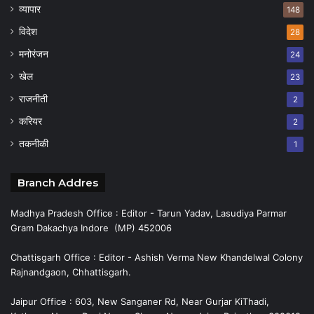
व्यापार
148
विदेश
28
मनोरंजन
24
खेल
23
राजनीती
2
करियर
2
तकनीकी
1
Branch Addres
Madhya Pradesh Office : Editor - Tarun Yadav, Lasudiya Parmar
Gram Dakachya Indore (MP) 452006
Chattisgarh Office : Editor - Ashish Verma New Khandelwal Colony
Rajnandgaon, Chhattisgarh.
Jaipur Office : 603, New Sanganer Rd, Near Gurjar KiThadi,