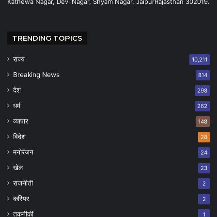
Kathewa Nagar, Devi Nagar, Shyam Nagar, JaipurRajasthan 302019.
TRENDING TOPICS
राज्य
10,211
Breaking News
814
देश
298
धर्म
262
व्यापार
148
विदेश
28
मनोरंजन
24
खेल
23
राजनीती
2
करियर
2
तकनीकी
1