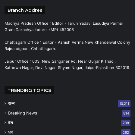
Branch Addres
Madhya Pradesh Office : Editor - Tarun Yadav, Lasudiya Parmar
Gram Dakachya Indore (MP) 452006
Chattisgarh Office : Editor - Ashish Verma New Khandelwal Colony
Rajnandgaon, Chhattisgarh.
Jaipur Office : 603, New Sanganer Rd, Near Gurjar KiThadi,
Kathewa Nagar, Devi Nagar, Shyam Nagar, JaipurRajasthan 302019.
TRENDING TOPICS
राज्य
10,211
Breaking News
814
देश
298
धर्म
262