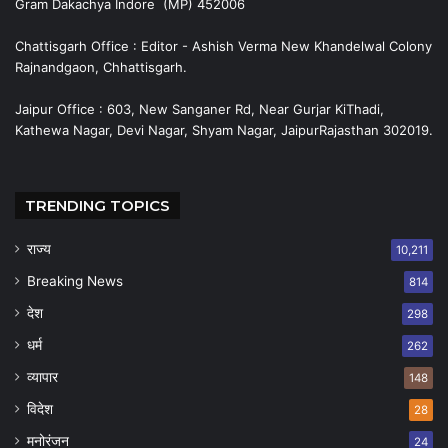
Gram Dakachya Indore (MP) 452006
Chattisgarh Office : Editor - Ashish Verma New Khandelwal Colony
Rajnandgaon, Chhattisgarh.
Jaipur Office : 603, New Sanganer Rd, Near Gurjar KiThadi,
Kathewa Nagar, Devi Nagar, Shyam Nagar, JaipurRajasthan 302019.
TRENDING TOPICS
राज्य
10,211
Breaking News
814
देश
298
धर्म
262
व्यापार
148
विदेश
28
मनोरंजन
24