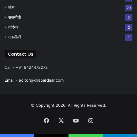
खेल
23
राजनीती
2
करियर
2
तकनीकी
1
Contact Us
Call - +91 9424472272
Email -
editor@khabardaar.com
© Copyright 2026, All Rights Reserved.
Facebook
X
YouTube
Instagram